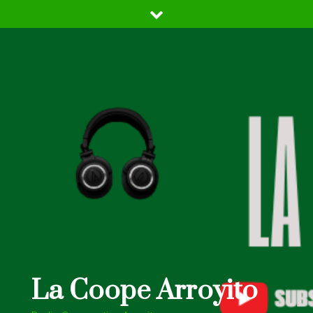
Skip
to
content
La Coope Arroyito