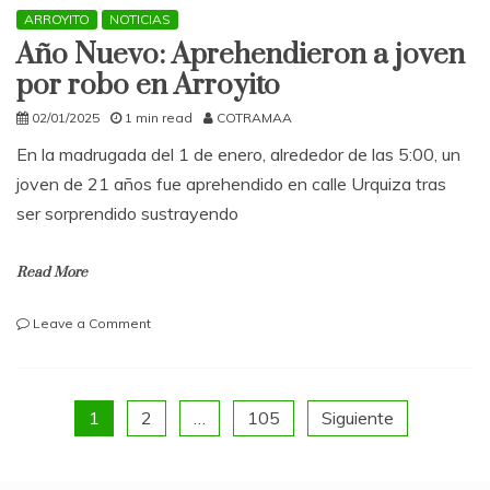
ARROYITO
NOTICIAS
Año Nuevo: Aprehendieron a joven
por robo en Arroyito
02/01/2025
1 min read
COTRAMAA
En la madrugada del 1 de enero, alrededor de las 5:00, un
joven de 21 años fue aprehendido en calle Urquiza tras
ser sorprendido sustrayendo
Read More
on
Leave a Comment
Año
Nuevo:
Aprehendieron
a
Paginación
1
2
…
105
Siguiente
joven
por
de
robo