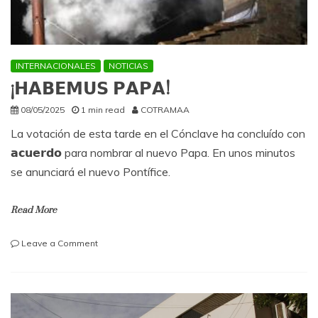
INTERNACIONALES
NOTICIAS
¡𝗛𝗔𝗕𝗘𝗠𝗨𝗦 𝗣𝗔𝗣𝗔!
08/05/2025
1 min read
COTRAMAA
La votación de esta tarde en el Cónclave ha concluído con
𝗮𝗰𝘂𝗲𝗿𝗱𝗼 para nombrar al nuevo Papa. En unos minutos
se anunciará el nuevo Pontífice.
Read More
on
Leave a Comment
¡𝗛𝗔𝗕𝗘𝗠𝗨𝗦
𝗣𝗔𝗣𝗔!