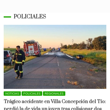
en
Arroyito
entradas
POLICIALES
NOTICIAS
POLICIALES
REGIONALES
Trágico accidente en Villa Concepción del Tío:
perdió la de vida un joven tras colisionar dos