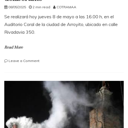
08/05/2025
2 min read
COTRAMAA
Se realizará hoy jueves 8 de mayo a las 16.00 h, en el
Auditorio Coral de la ciudad de Arroyito, ubicado en calle
Rivadavia 350.
Read More
on
Leave a Comment
En
Arroyito
se
realiza
el
3º
encuento
de
capacitacion
concejo
deliberante