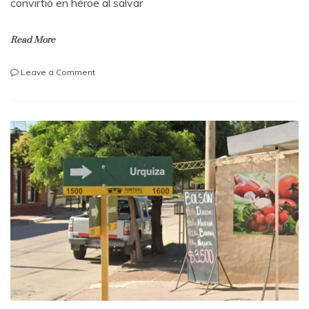
convirtió en héroe al salvar
Read More
on
Leave a Comment
Arroyito:
Un
héroe
en
acción
salva
a
una
bebé
y
frustra
un
robo