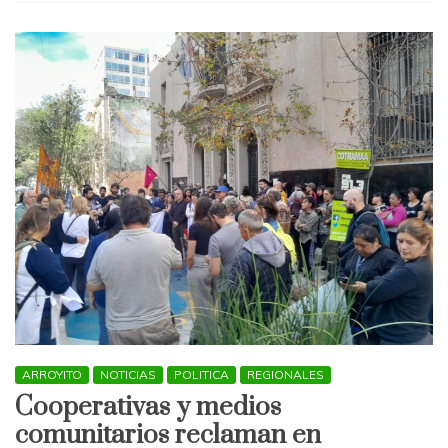
pepe
Mujica,
símbolo
de
la
política
latinoamericana
ARROYITO
NOTICIAS
POLITICA
REGIONALES
Cooperativas y medios
comunitarios reclaman en