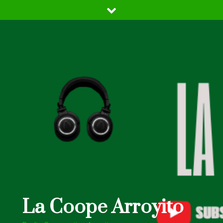
Skip
to
content
La Coope Arroyito