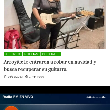
ARROYITO
NOTICIAS
POLICIALES
Arroyito: le entraron a robar en navidad y
busca recuperar su guitarra
26/12/2023
1 min read
All Rights Reserved 2021.
Proudly powered by WordPress
|
Theme: Engage
Mag by
Candid Themes
.