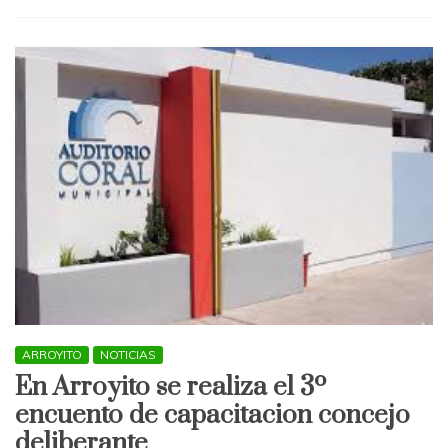
Papam!!!
León
XIV
será
el
máximo
Pontífice
ARROYITO
NOTICIAS
En Arroyito se realiza el 3º
encuento de capacitacion concejo
deliberante