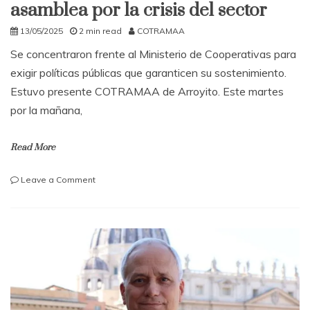
asamblea por la crisis del sector
13/05/2025
2 min read
COTRAMAA
Se concentraron frente al Ministerio de Cooperativas para
exigir políticas públicas que garanticen su sostenimiento.
Estuvo presente COTRAMAA de Arroyito. Este martes
por la mañana,
Read More
on
Leave a Comment
Cooperativas
y
medios
comunitarios
reclaman
en
asamblea
por
la