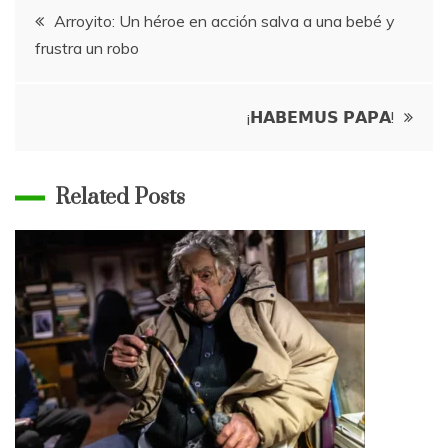
Navegación
Arroyito: Un héroe en acción salva a una bebé y
frustra un robo
de
entradas
¡𝗛𝗔𝗕𝗘𝗠𝗨𝗦 𝗣𝗔𝗣𝗔!
Related Posts