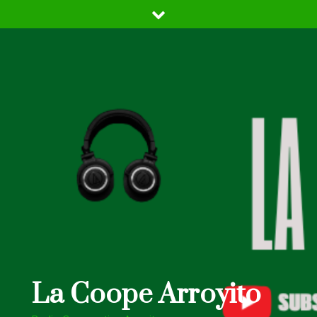
Skip
to
content
La Coope Arroyito