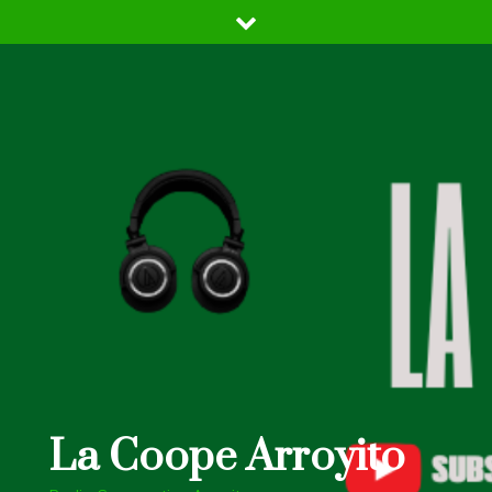
Skip
to
content
La Coope Arroyito