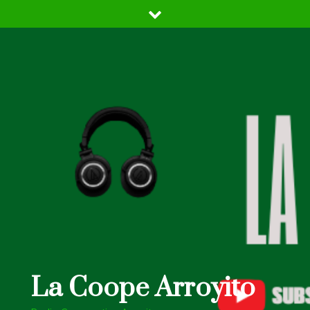
Skip
to
content
La Coope Arroyito