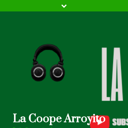
Skip
to
content
La Coope Arroyito