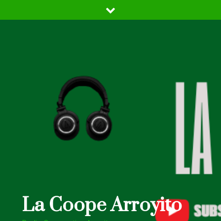
Skip
to
content
La Coope Arroyito