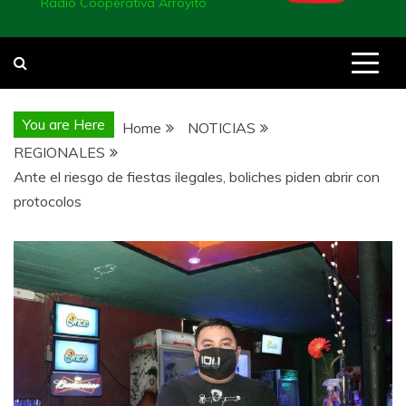
Radio Cooperativa Arroyito
You are Here
Home
NOTICIAS
REGIONALES
Ante el riesgo de fiestas ilegales, boliches piden abrir con
protocolos