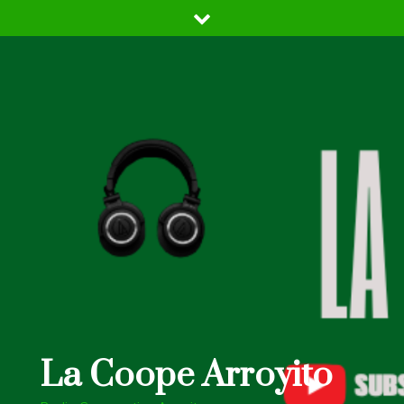
Skip
to
content
La Coope Arroyito