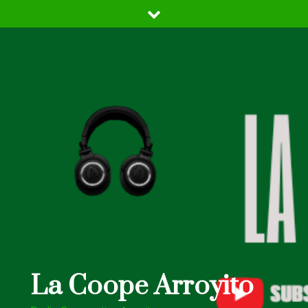
Skip
to
content
La Coope Arroyito