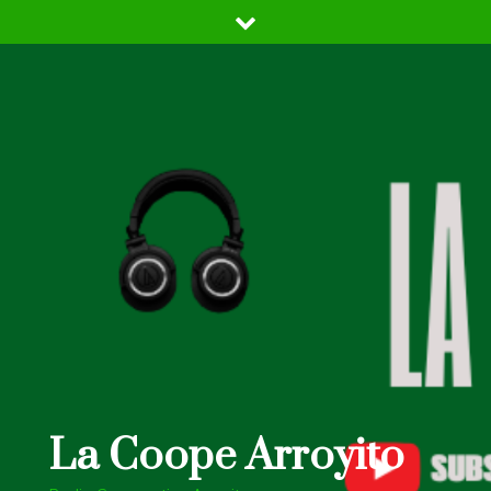
Skip
to
content
La Coope Arroyito