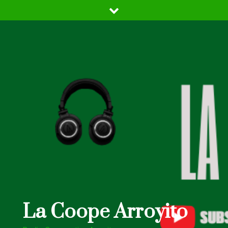
Skip
to
content
La Coope Arroyito