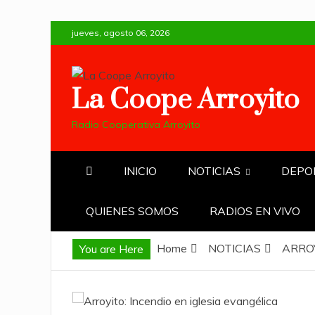
Skip
jueves, agosto 06, 2026
to
content
La Coope Arroyito
Radio Cooperativa Arroyito
INICIO
NOTICIAS
DEPO
QUIENES SOMOS
RADIOS EN VIVO
Home
NOTICIAS
ARRO
You are Here