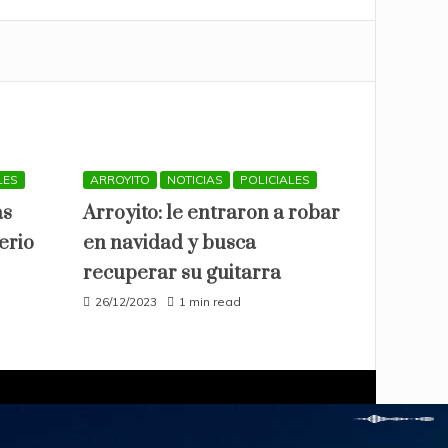
LES
ARROYITO
NOTICIAS
POLICIALES
as
Arroyito: le entraron a robar
erio
en navidad y busca
recuperar su guitarra
26/12/2023
1 min read
hemes
.