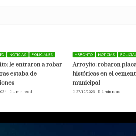
TO
NOTICIAS
POLICIALES
ARROYITO
NOTICIAS
POLICIA
ito: le entraron a robar
Arroyito: robaron plac
ras estaba de
históricas en el cement
iones
municipal
2024
1 min read
27/12/2023
1 min read
All Rights Reserved 2021.
ly powered by WordPress
|
Theme: Engage Mag by
Candid T