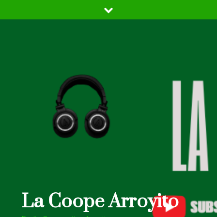
Skip
to
content
La Coope Arroyito