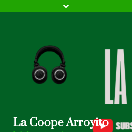
Skip
to
content
La Coope Arroyito