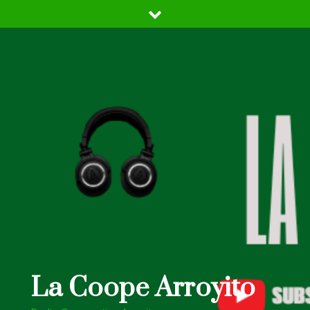
Skip
to
content
La Coope Arroyito