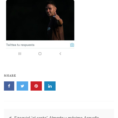
SHARE
Navegación
Ezequiel “el corto” Almada y máximo Arguello