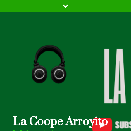
Skip
to
content
La Coope Arroyito