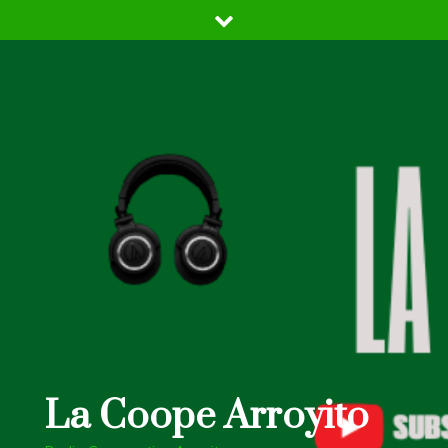
Skip
to
content
La Coope Arroyito