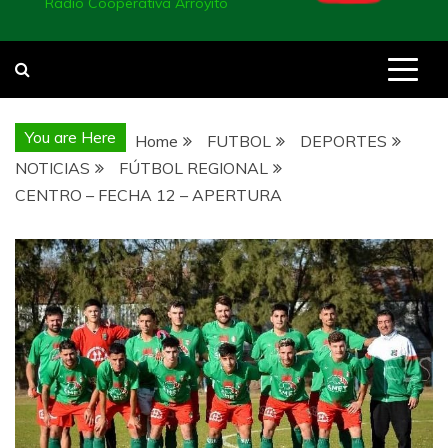
Radio Cooperativa Arroyito
You are Here
Home
FUTBOL
DEPORTES
NOTICIAS
FÚTBOL REGIONAL
CENTRO – FECHA 12 – APERTURA