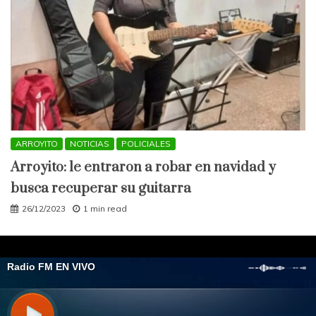
ARROYITO
NOTICIAS
POLICIALES
Arroyito: le entraron a robar en navidad y
busca recuperar su guitarra
26/12/2023
1 min read
All Rights Reserved 2021.
Proudly powered by WordPress
|
Theme: Engage
Mag by
Candid Themes
.