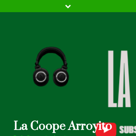
Skip
to
content
La Coope Arroyito