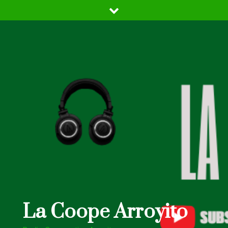
Skip
to
content
La Coope Arroyito