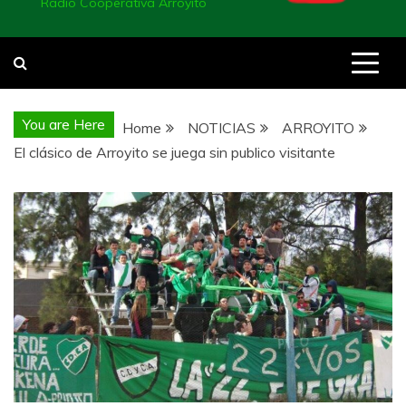
Radio Cooperativa Arroyito
You are Here
Home
NOTICIAS
ARROYITO
El clásico de Arroyito se juega sin publico visitante