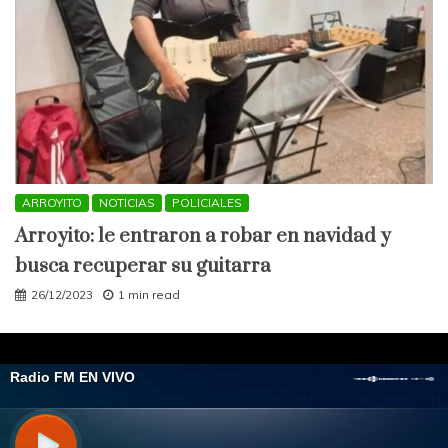
ARROYITO
NOTICIAS
POLICIALES
Arroyito: le entraron a robar en navidad y
busca recuperar su guitarra
26/12/2023
1 min read
All Rights Reserved 2021.
Proudly powered by WordPress
|
Theme: Engage
Mag by
Candid Themes
.