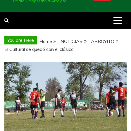
Radio Cooperativa Arroyito
You are Here
Home
NOTICIAS
ARROYITO
El Cultural se quedó con el clásico