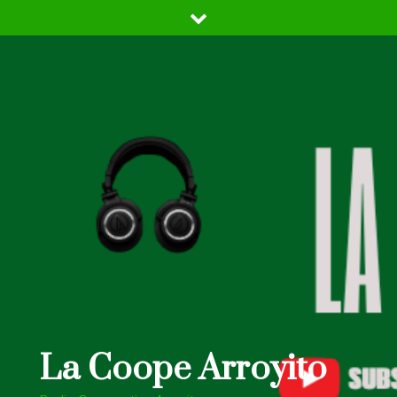
Skip
to
content
La Coope Arroyito