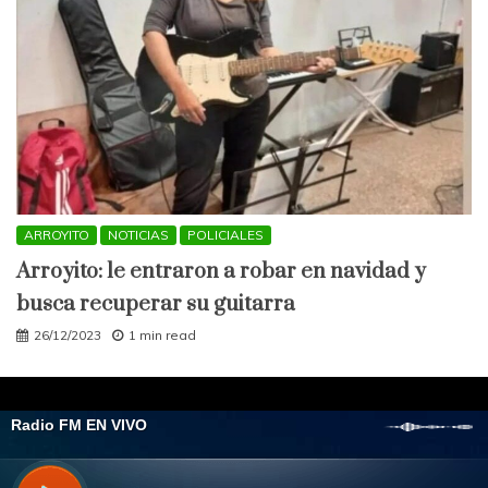
ARROYITO
NOTICIAS
POLICIALES
Arroyito: le entraron a robar en navidad y
busca recuperar su guitarra
26/12/2023
1 min read
All Rights Reserved 2021.
Proudly powered by WordPress
|
Theme: Engage
Mag by
Candid Themes
.