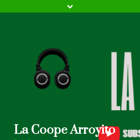
Skip
to
content
La Coope Arroyito