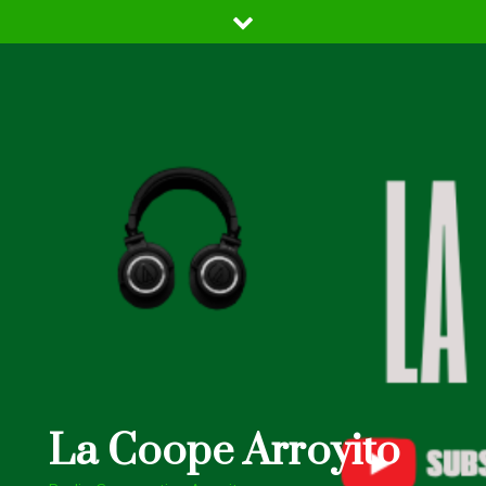
Skip
to
content
La Coope Arroyito