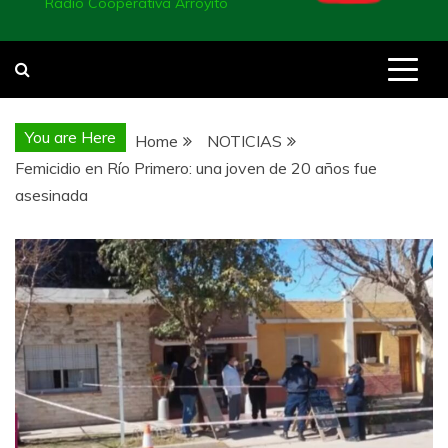
Radio Cooperativa Arroyito
You are Here
Home
NOTICIAS
Femicidio en Río Primero: una joven de 20 años fue
asesinada