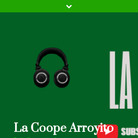
Skip
to
content
La Coope Arroyito