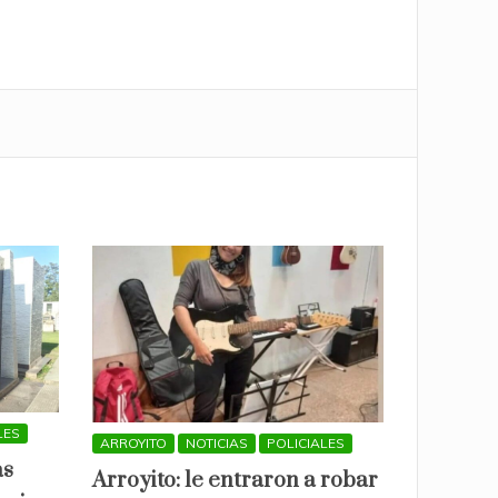
LES
ARROYITO
NOTICIAS
POLICIALES
as
Arroyito: le entraron a robar