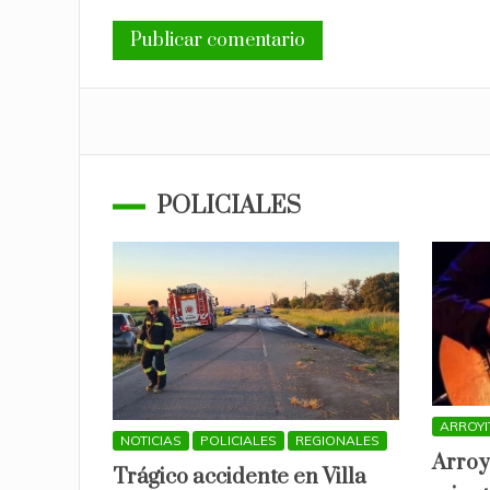
POLICIALES
ARROYI
NOTICIAS
POLICIALES
REGIONALES
Arroy
Trágico accidente en Villa