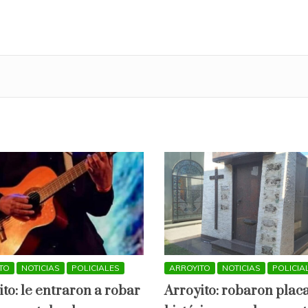
TO
NOTICIAS
POLICIALES
ARROYITO
NOTICIAS
POLICIA
ito: le entraron a robar
Arroyito: robaron plac