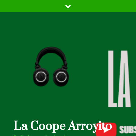
Skip
to
content
La Coope Arroyito