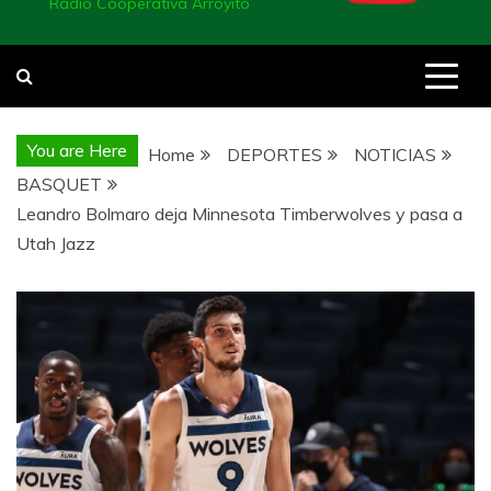
Radio Cooperativa Arroyito
You are Here
Home
DEPORTES
NOTICIAS
BASQUET
Leandro Bolmaro deja Minnesota Timberwolves y pasa a
Utah Jazz