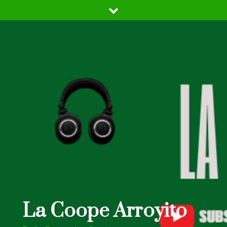
Skip
to
content
La Coope Arroyito