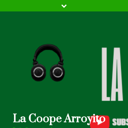
Skip
to
content
La Coope Arroyito