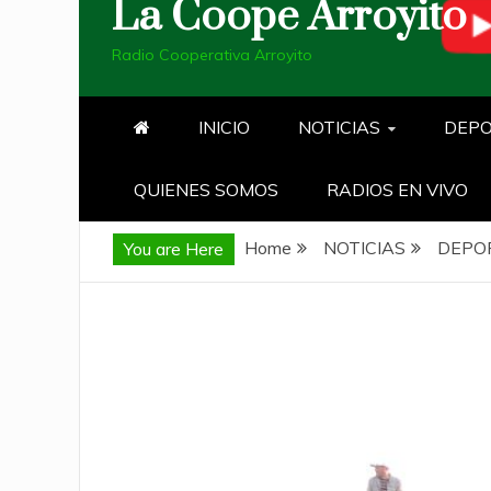
La Coope Arroyito
Radio Cooperativa Arroyito
INICIO
NOTICIAS
DEP
QUIENES SOMOS
RADIOS EN VIVO
Home
NOTICIAS
DEPO
You are Here