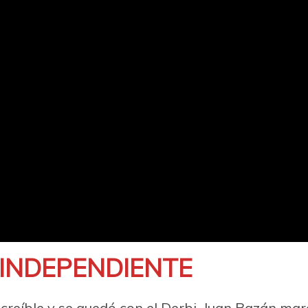
 INDEPENDIENTE
ncreíble y se quedó con el Derbi. Juan Bazán marc