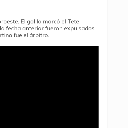
roeste. El gol lo marcó el Tete
 la fecha anterior fueron expulsados
tino fue el árbitro.