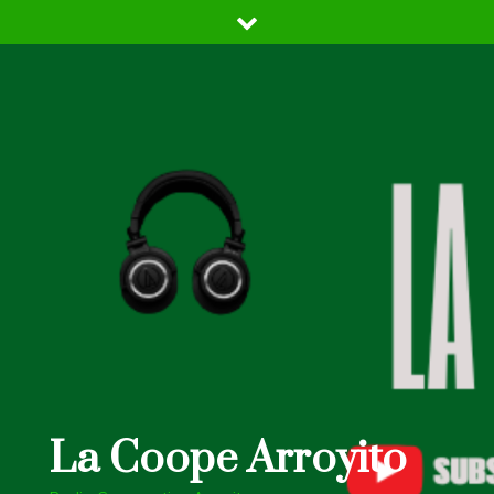
Skip
to
content
La Coope Arroyito