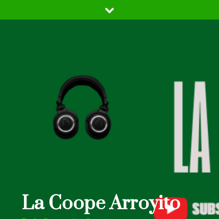
Skip
to
content
La Coope Arroyito