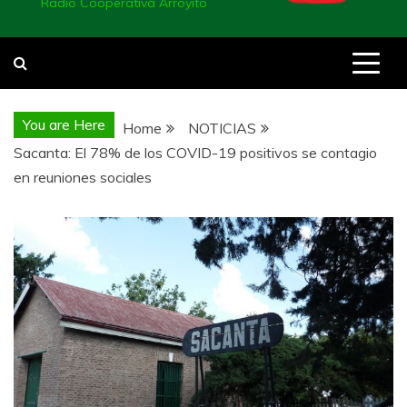
Radio Cooperativa Arroyito
You are Here
Home
NOTICIAS
Sacanta: El 78% de los COVID-19 positivos se contagio
en reuniones sociales