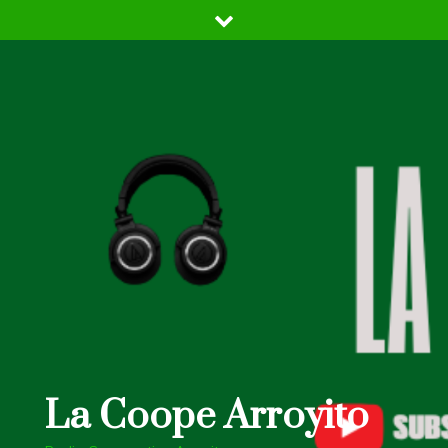
Skip
to
content
La Coope Arroyito