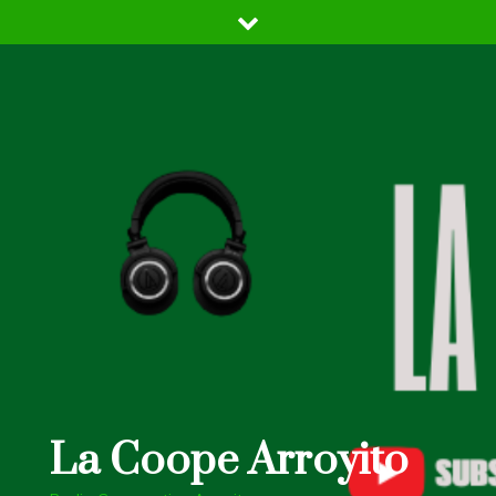
Skip
to
content
La Coope Arroyito