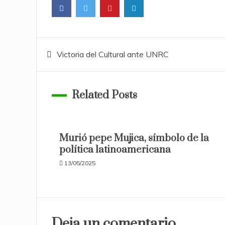
Navegación
Victoria del Cultural ante UNRC
de
Related Posts
entradas
Murió pepe Mujica, símbolo de la
política latinoamericana
13/05/2025
Deja un comentario