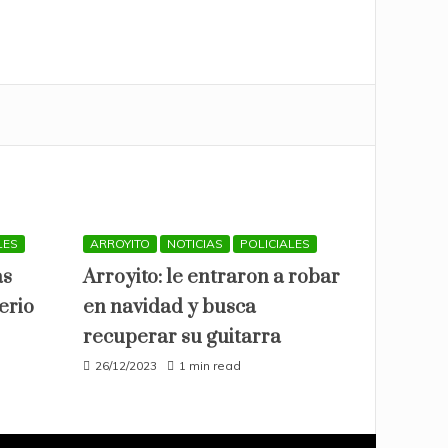
LES
ARROYITO
NOTICIAS
POLICIALES
as
Arroyito: le entraron a robar
erio
en navidad y busca
recuperar su guitarra
26/12/2023
1 min read