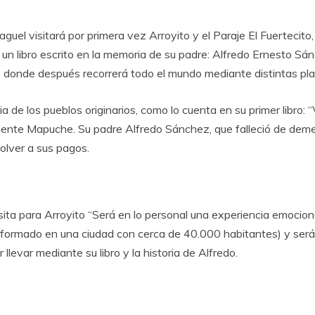
guel visitará por primera vez Arroyito y el Paraje El Fuertecit
”, un libro escrito en la memoria de su padre: Alfredo Ernesto Sá
, donde después recorrerá todo el mundo mediante distintas pl
de los pueblos originarios, como lo cuenta en su primer libro: 
iente Mapuche. Su padre Alfredo Sánchez, que falleció de deme
volver a sus pagos.
ita para Arroyito “Será en lo personal una experiencia emocion
ansformado en una ciudad con cerca de 40.000 habitantes) y será 
levar mediante su libro y la historia de Alfredo.