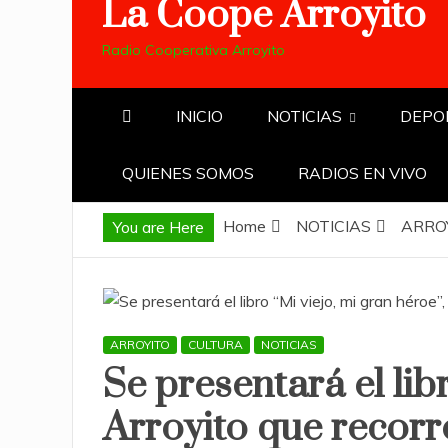
La Coope Arroyito
Radio Cooperativa Arroyito
INICIO
NOTICIAS
DEPO
QUIENES SOMOS
RADIOS EN VIVO
Home
NOTICIAS
ARRO
You are Here
ARROYITO
CULTURA
NOTICIAS
Se presentará el lib
Arroyito que recorr