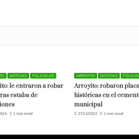
TO
NOTICIAS
POLICIALES
ARROYITO
NOTICIAS
POLICIA
ito: le entraron a robar
Arroyito: robaron plac
ras estaba de
históricas en el cement
iones
municipal
2024
1 min read
27/12/2023
1 min read