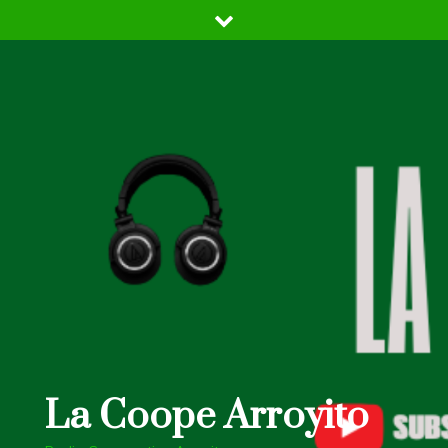
Skip
to
content
La Coope Arroyito