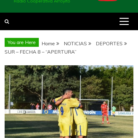
Radio Cooperativa Arroyito
You are Here
Home
NOTICIAS
DEPORTES
SUR – FECHA 8 – “APERTURA”