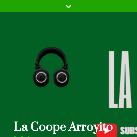
Skip
to
content
La Coope Arroyito