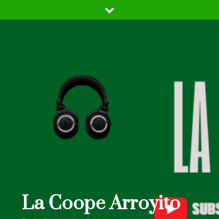
Skip
to
content
La Coope Arroyito