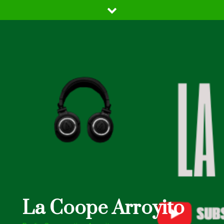
Skip
to
content
La Coope Arroyito