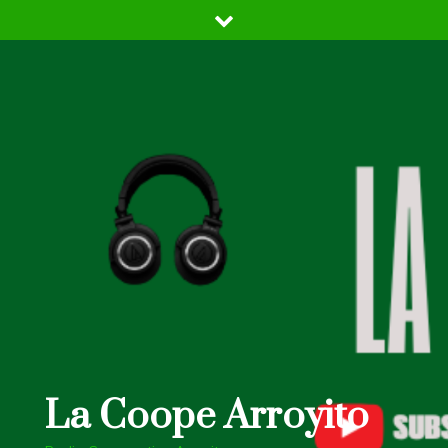
Skip
to
content
La Coope Arroyito