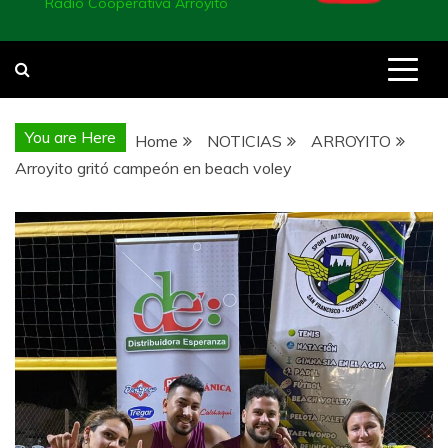
Radio Cooperativa Arroyito
You are Here
Home
NOTICIAS
ARROYITO
Arroyito gritó campeón en beach voley