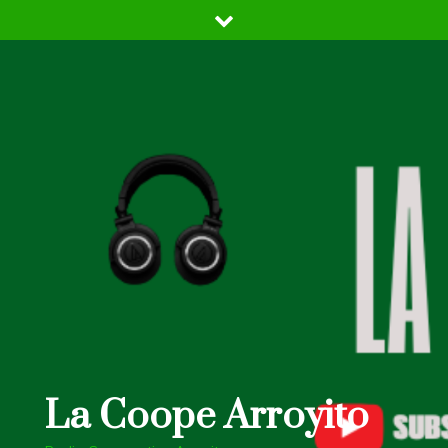
Skip
to
content
La Coope Arroyito