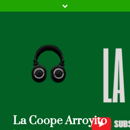
Skip
to
content
La Coope Arroyito