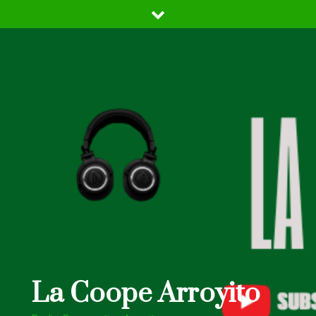
Skip
to
content
La Coope Arroyito