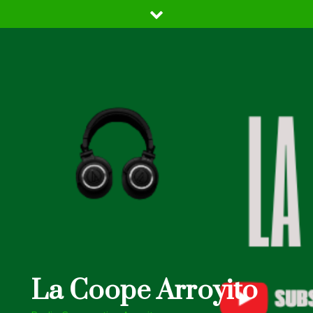
Skip
to
content
La Coope Arroyito