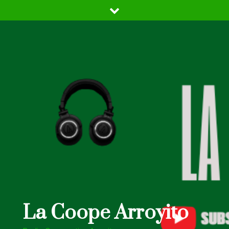
Skip
to
content
La Coope Arroyito