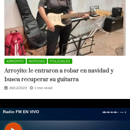
ARROYITO
NOTICIAS
POLICIALES
Arroyito: le entraron a robar en navidad y
busca recuperar su guitarra
26/12/2023
1 min read
All Rights Reserved 2021.
Proudly powered by WordPress
|
Theme: Engage
Mag by
Candid Themes
.