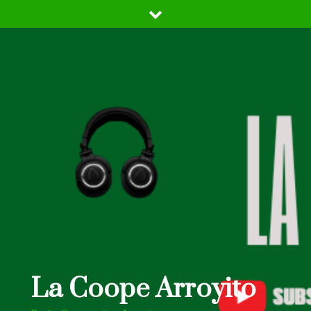
Skip
to
content
La Coope Arroyito