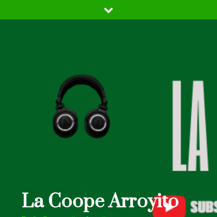
Skip
to
content
La Coope Arroyito