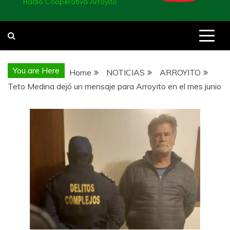
Radio Cooperativa Arroyito
You are Here
Home
NOTICIAS
ARROYITO
Teto Medina dejó un mensaje para Arroyito en el mes junio