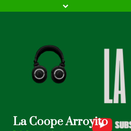
Skip
to
content
La Coope Arroyito