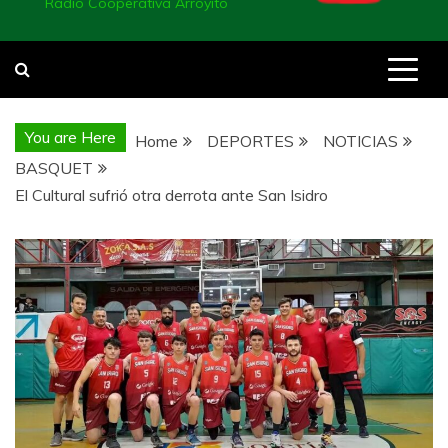
Radio Cooperativa Arroyito
You are Here
Home
DEPORTES
NOTICIAS
BASQUET
El Cultural sufrió otra derrota ante San Isidro